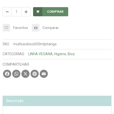
COMPRAR
Favoritos
Comparar
SKU:
multiusobioz600mlpitanga
CATEGORIAS:
LINHA VEGANA
,
Higiene
,
Bioz
COMPARTILHAR
Facebook
WhatsApp
X
Pinterest
Email
Descrição